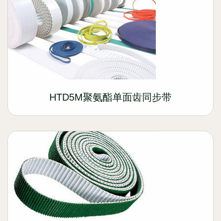
HTD5M聚氨酯单面齿同步带