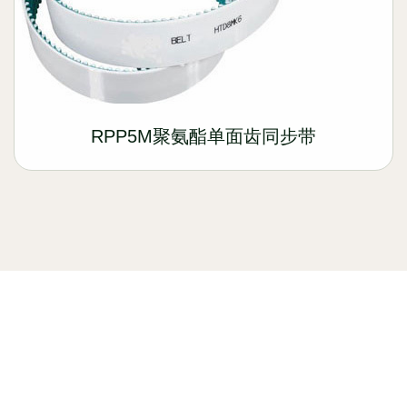
RPP5M聚氨酯单面齿同步带