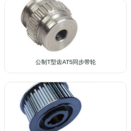
公制T型齿AT5同步带轮