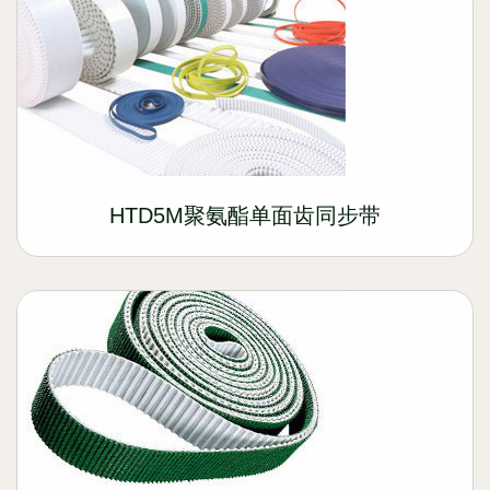
HTD5M聚氨酯单面齿同步带