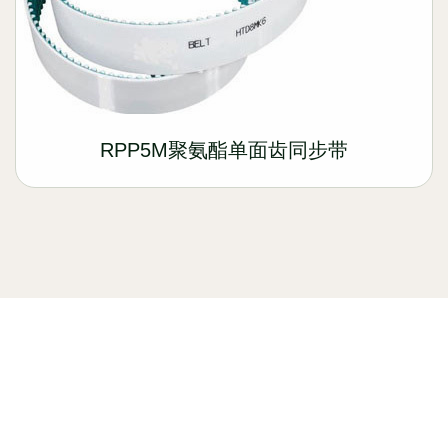
RPP5M聚氨酯单面齿同步带