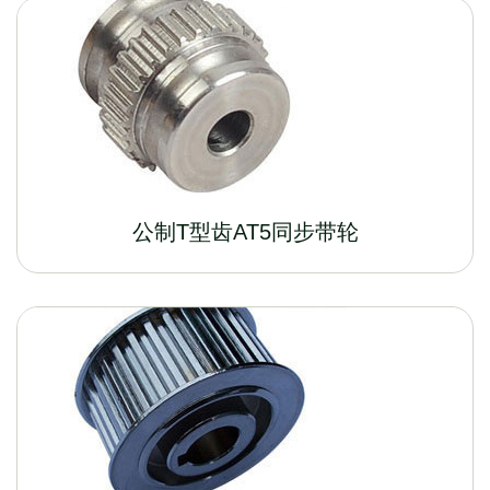
公制T型齿AT5同步带轮