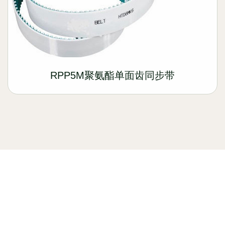
RPP5M聚氨酯单面齿同步带