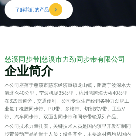
了解我们的产品
慈溪同步带|慈溪市力劲同步带有限公司
企业简介
本公司座落于慈溪市慈东经济重镇龙山镇，距离宁波深水大
港北仑40公里，宁波机场35公里，杭州湾跨海大桥40公里
在329国道旁，交通便利。公司专业生产经销各种力劲牌工
业氯丁橡胶同步带、PU带、多楔带、切割式V带、工业V
带、汽车同步带、双面齿同步带和同步带轮系列产品。
本公司技术力量扎实，关键技术人员是国内较早开发研制同
步带传动产品的骨干人员；设备齐全，主要原材料均从国内