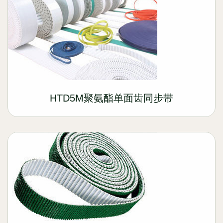
HTD5M聚氨酯单面齿同步带