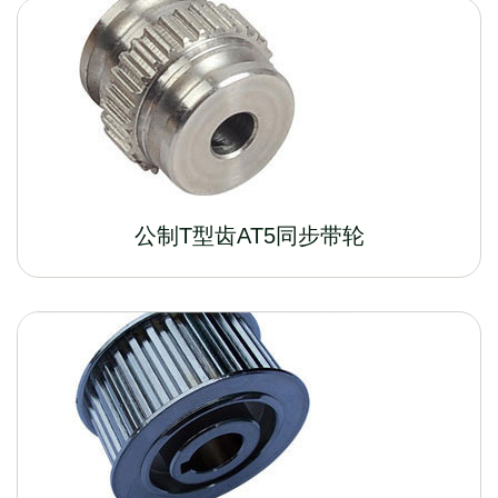
公制T型齿AT5同步带轮