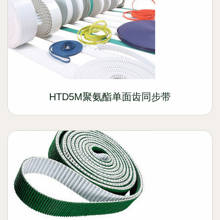
HTD5M聚氨酯单面齿同步带