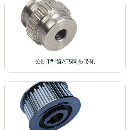
公制T型齿AT5同步带轮