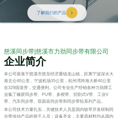
了解我们的产品
慈溪同步带|慈溪市力劲同步带有限公司
企业简介
本公司座落于慈溪市慈东经济重镇龙山镇，距离宁波深水大
港北仑40公里，宁波机场35公里，杭州湾跨海大桥40公里
在329国道旁，交通便利。公司专业生产经销各种力劲牌工
业氯丁橡胶同步带、PU带、多楔带、切割式V带、工业V
带、汽车同步带、双面齿同步带和同步带轮系列产品。
本公司技术力量扎实，关键技术人员是国内较早开发研制同
步带传动产品的骨干人员；设备齐全，主要原材料均从国内