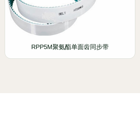
RPP5M聚氨酯单面齿同步带