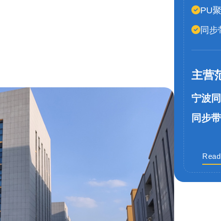
PU
同步
主营
宁波同
同步带
Read