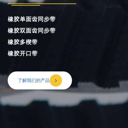
橡胶单面齿同步带
橡胶双面齿同步带
橡胶多楔带
橡胶开口带
了解我们的产品