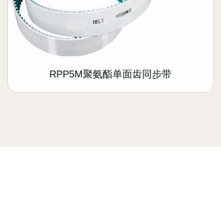
RPP5M聚氨酯单面齿同步带