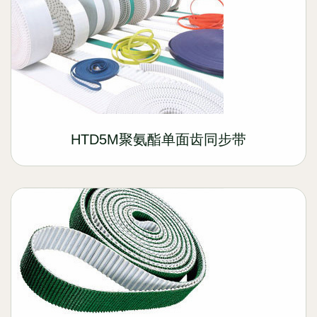
HTD5M聚氨酯单面齿同步带