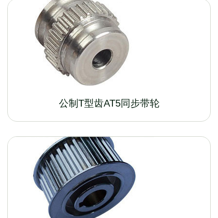
公制T型齿AT5同步带轮