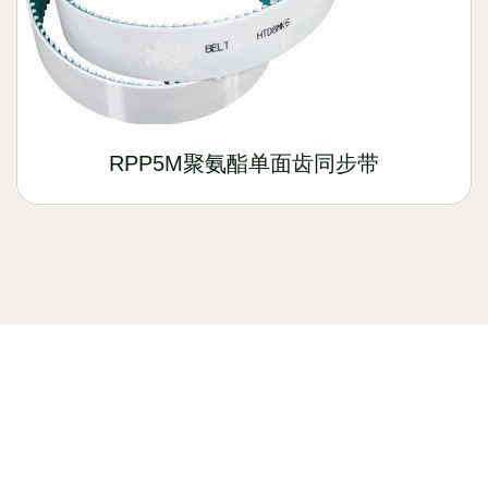
RPP5M聚氨酯单面齿同步带