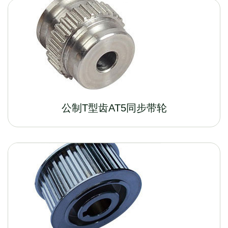
公制T型齿AT5同步带轮