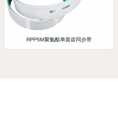
RPP5M聚氨酯单面齿同步带