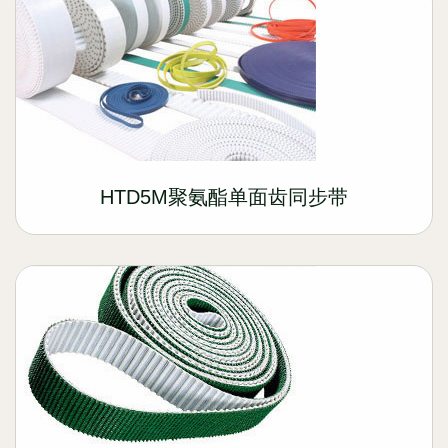
HTD5M聚氨酯单面齿同步带