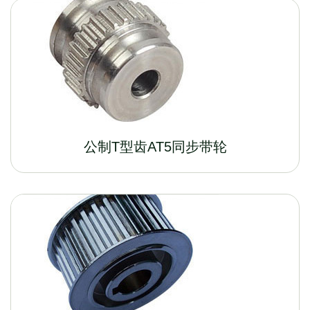
公制T型齿AT5同步带轮