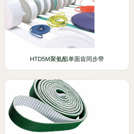
HTD5M聚氨酯单面齿同步带