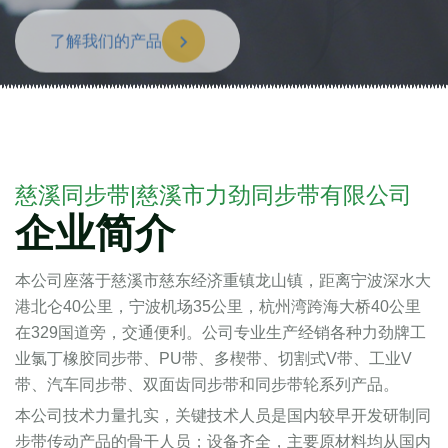
了解我们的产品
慈溪同步带|慈溪市力劲同步带有限公司
企业简介
本公司座落于慈溪市慈东经济重镇龙山镇，距离宁波深水大
港北仑40公里，宁波机场35公里，杭州湾跨海大桥40公里
在329国道旁，交通便利。公司专业生产经销各种力劲牌工
业氯丁橡胶同步带、PU带、多楔带、切割式V带、工业V
带、汽车同步带、双面齿同步带和同步带轮系列产品。
本公司技术力量扎实，关键技术人员是国内较早开发研制同
步带传动产品的骨干人员；设备齐全，主要原材料均从国内