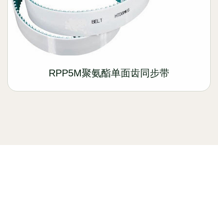
RPP5M聚氨酯单面齿同步带