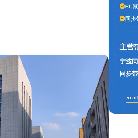
PU
同步
主营
宁波同
同步带
Read