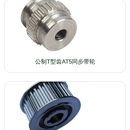
公制T型齿AT5同步带轮