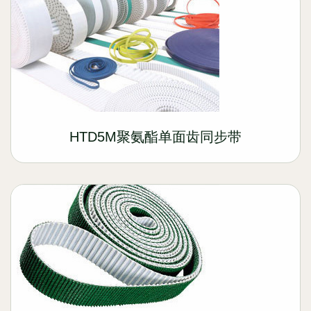
HTD5M聚氨酯单面齿同步带