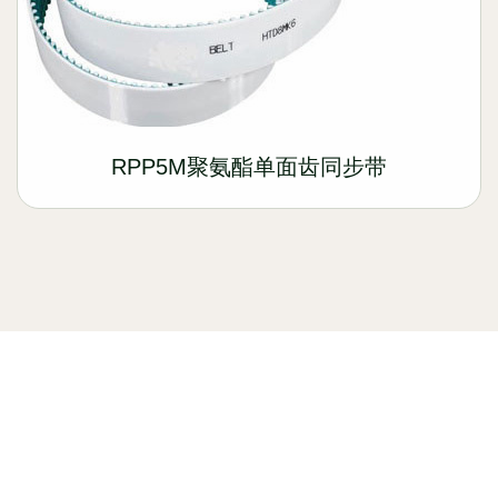
RPP5M聚氨酯单面齿同步带