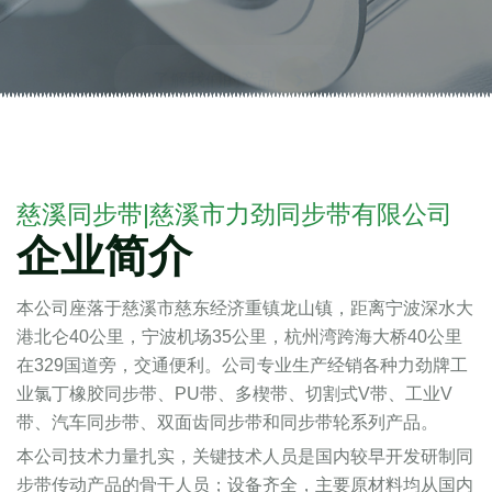
了解我们的产品
慈溪同步带|慈溪市力劲同步带有限公司
企业简介
本公司座落于慈溪市慈东经济重镇龙山镇，距离宁波深水大
港北仑40公里，宁波机场35公里，杭州湾跨海大桥40公里
在329国道旁，交通便利。公司专业生产经销各种力劲牌工
业氯丁橡胶同步带、PU带、多楔带、切割式V带、工业V
带、汽车同步带、双面齿同步带和同步带轮系列产品。
本公司技术力量扎实，关键技术人员是国内较早开发研制同
步带传动产品的骨干人员；设备齐全，主要原材料均从国内