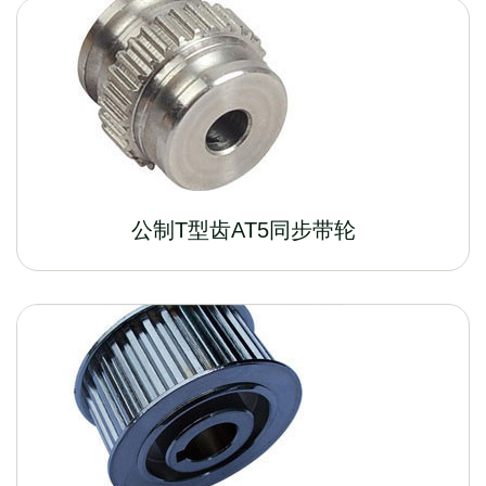
公制T型齿AT5同步带轮