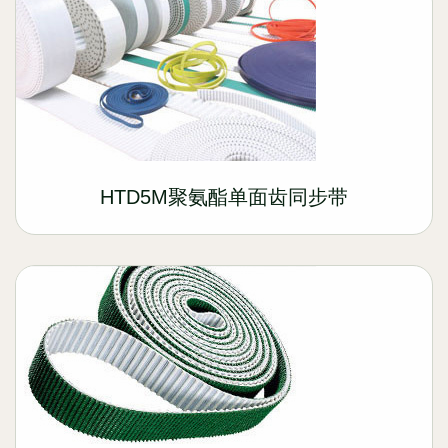
HTD5M聚氨酯单面齿同步带