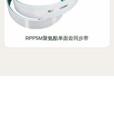
RPP5M聚氨酯单面齿同步带