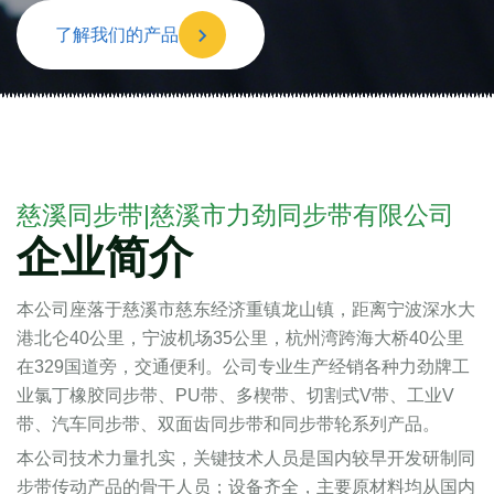
了解我们的产品
慈溪同步带|慈溪市力劲同步带有限公司
企业简介
本公司座落于慈溪市慈东经济重镇龙山镇，距离宁波深水大
港北仑40公里，宁波机场35公里，杭州湾跨海大桥40公里
在329国道旁，交通便利。公司专业生产经销各种力劲牌工
业氯丁橡胶同步带、PU带、多楔带、切割式V带、工业V
带、汽车同步带、双面齿同步带和同步带轮系列产品。
本公司技术力量扎实，关键技术人员是国内较早开发研制同
步带传动产品的骨干人员；设备齐全，主要原材料均从国内