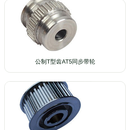
公制T型齿AT5同步带轮