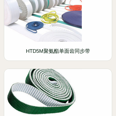
HTD5M聚氨酯单面齿同步带