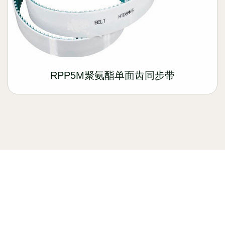
RPP5M聚氨酯单面齿同步带