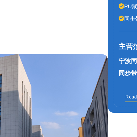
PU
同步
主营
宁波同
同步带
Read