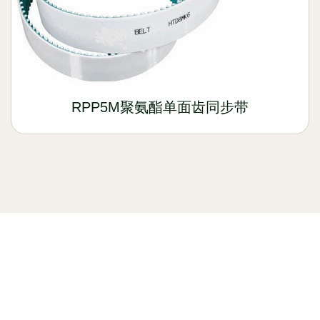
RPP5M聚氨酯单面齿同步带