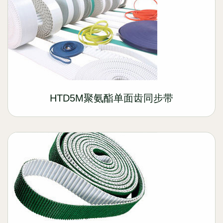
HTD5M聚氨酯单面齿同步带