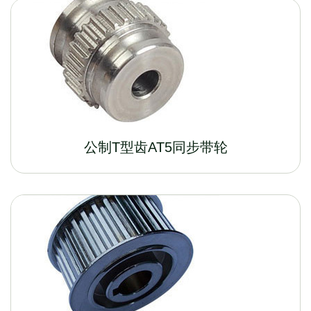
公制T型齿AT5同步带轮