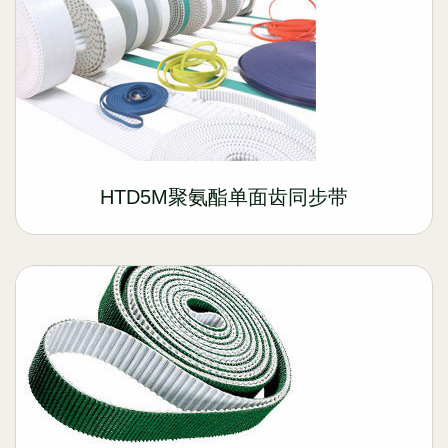
HTD5M聚氨酯单面齿同步带