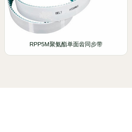
RPP5M聚氨酯单面齿同步带