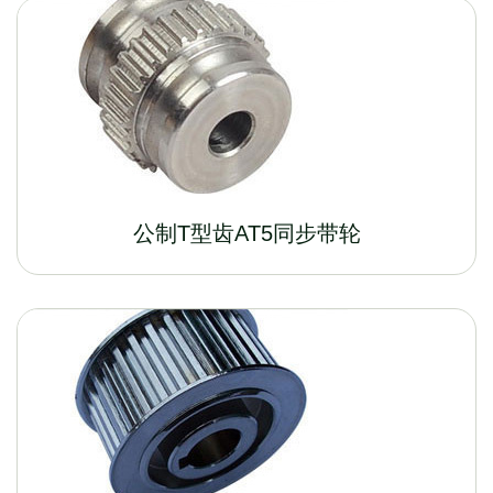
公制T型齿AT5同步带轮