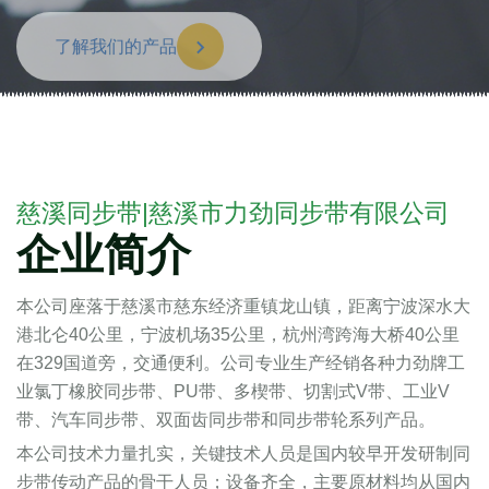
了解我们的产品
慈溪同步带|慈溪市力劲同步带有限公司
企业简介
本公司座落于慈溪市慈东经济重镇龙山镇，距离宁波深水大
港北仑40公里，宁波机场35公里，杭州湾跨海大桥40公里
在329国道旁，交通便利。公司专业生产经销各种力劲牌工
业氯丁橡胶同步带、PU带、多楔带、切割式V带、工业V
带、汽车同步带、双面齿同步带和同步带轮系列产品。
本公司技术力量扎实，关键技术人员是国内较早开发研制同
步带传动产品的骨干人员；设备齐全，主要原材料均从国内