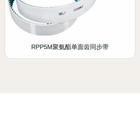
RPP5M聚氨酯单面齿同步带