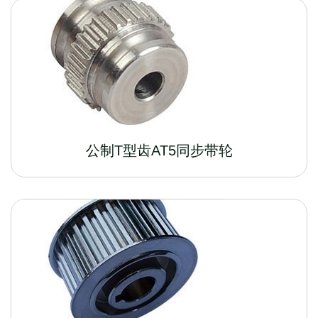
公制T型齿AT5同步带轮