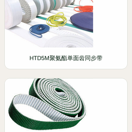
HTD5M聚氨酯单面齿同步带