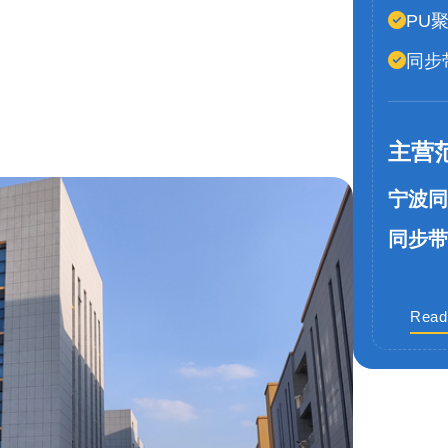
PU
同步
主营
宁波同
同步带
Read