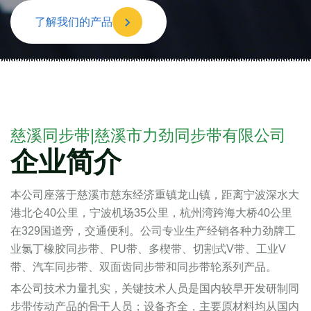
了解我们的产品
慈溪同步带|慈溪市力劲同步带有限公司
企业简介
本公司座落于慈溪市慈东经济重镇龙山镇，距离宁波深水大
港北仑40公里，宁波机场35公里，杭州湾跨海大桥40公里
在329国道旁，交通便利。公司专业生产经销各种力劲牌工
业氯丁橡胶同步带、PU带、多楔带、切割式V带、工业V
带、汽车同步带、双面齿同步带和同步带轮系列产品。
本公司技术力量扎实，关键技术人员是国内较早开发研制同
步带传动产品的骨干人员；设备齐全，主要原材料均从国内