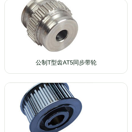
公制T型齿AT5同步带轮