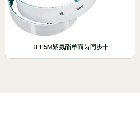
RPP5M聚氨酯单面齿同步带