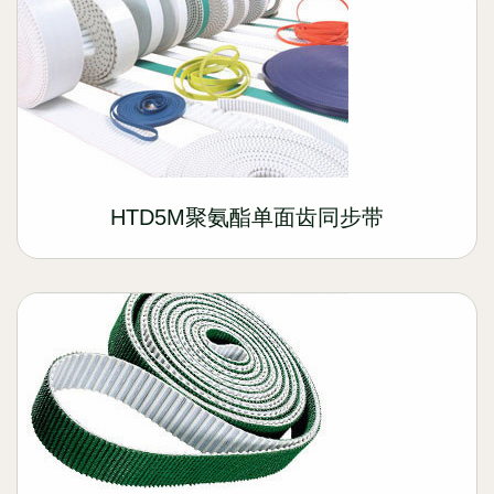
HTD5M聚氨酯单面齿同步带