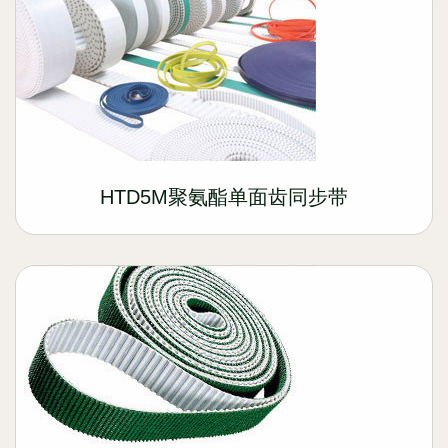
HTD5M聚氨酯单面齿同步带