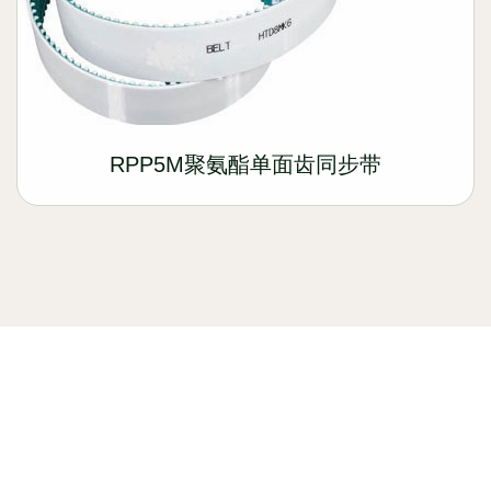
RPP5M聚氨酯单面齿同步带