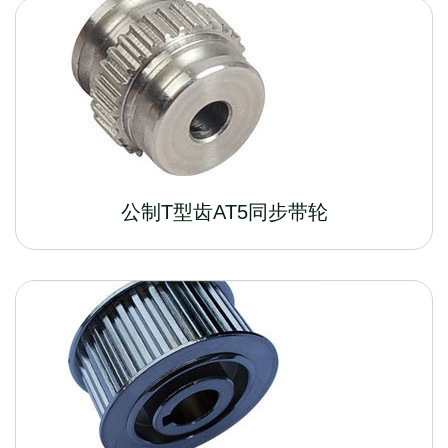
公制T型齿AT5同步带轮