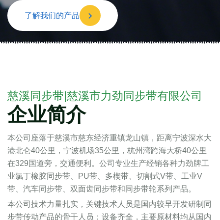
了解我们的产品
慈溪同步带|慈溪市力劲同步带有限公司
企业简介
本公司座落于慈溪市慈东经济重镇龙山镇，距离宁波深水大
港北仑40公里，宁波机场35公里，杭州湾跨海大桥40公里
在329国道旁，交通便利。公司专业生产经销各种力劲牌工
业氯丁橡胶同步带、PU带、多楔带、切割式V带、工业V
带、汽车同步带、双面齿同步带和同步带轮系列产品。
本公司技术力量扎实，关键技术人员是国内较早开发研制同
步带传动产品的骨干人员；设备齐全，主要原材料均从国内