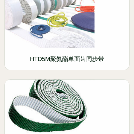
HTD5M聚氨酯单面齿同步带