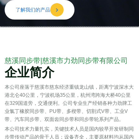
了解我们的产品
慈溪同步带|慈溪市力劲同步带有限公司
企业简介
本公司座落于慈溪市慈东经济重镇龙山镇，距离宁波深水大
港北仑40公里，宁波机场35公里，杭州湾跨海大桥40公里
在329国道旁，交通便利。公司专业生产经销各种力劲牌工
业氯丁橡胶同步带、PU带、多楔带、切割式V带、工业V
带、汽车同步带、双面齿同步带和同步带轮系列产品。
本公司技术力量扎实，关键技术人员是国内较早开发研制同
步带传动产品的骨干人员；设备齐全，主要原材料均从国内