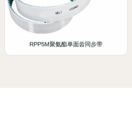
RPP5M聚氨酯单面齿同步带