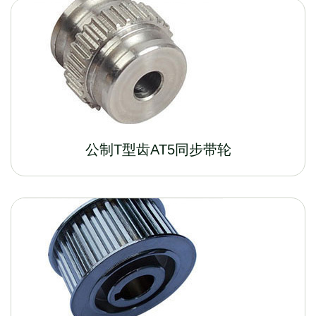
公制T型齿AT5同步带轮