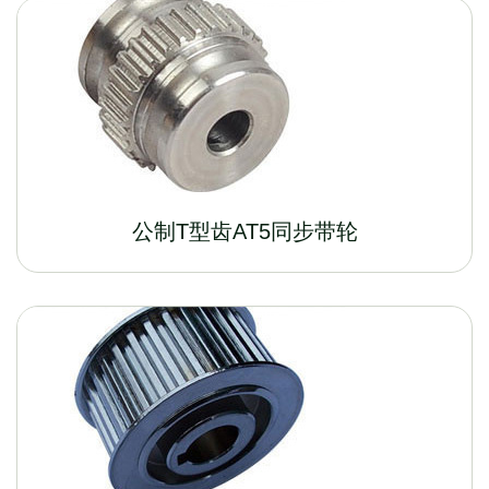
公制T型齿AT5同步带轮