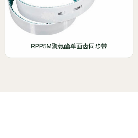
RPP5M聚氨酯单面齿同步带