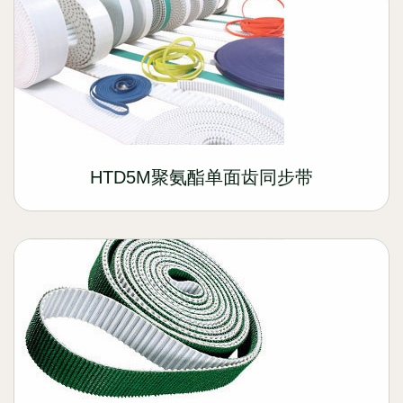
HTD5M聚氨酯单面齿同步带