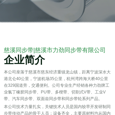
了解我们的产品
慈溪同步带|慈溪市力劲同步带有限公司
企业简介
本公司座落于慈溪市慈东经济重镇龙山镇，距离宁波深水大
港北仑40公里，宁波机场35公里，杭州湾跨海大桥40公里
在329国道旁，交通便利。公司专业生产经销各种力劲牌工
业氯丁橡胶同步带、PU带、多楔带、切割式V带、工业V
带、汽车同步带、双面齿同步带和同步带轮系列产品。
本公司技术力量扎实，关键技术人员是国内较早开发研制同
步带传动产品的骨干人员；设备齐全，主要原材料均从国内