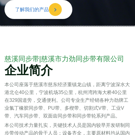
了解我们的产品
慈溪同步带|慈溪市力劲同步带有限公司
企业简介
本公司座落于慈溪市慈东经济重镇龙山镇，距离宁波深水大
港北仑40公里，宁波机场35公里，杭州湾跨海大桥40公里
在329国道旁，交通便利。公司专业生产经销各种力劲牌工
业氯丁橡胶同步带、PU带、多楔带、切割式V带、工业V
带、汽车同步带、双面齿同步带和同步带轮系列产品。
本公司技术力量扎实，关键技术人员是国内较早开发研制同
步带传动产品的骨干人员；设备齐全，主要原材料均从国内