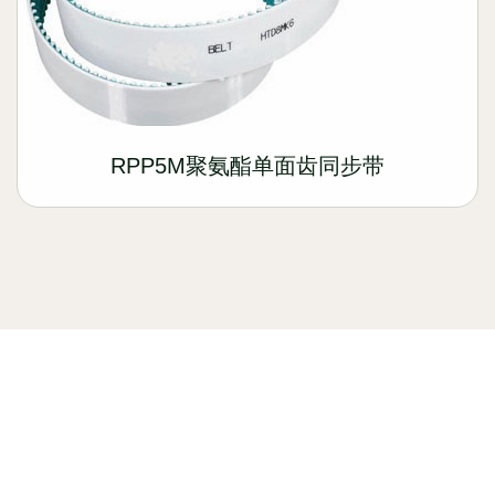
RPP5M聚氨酯单面齿同步带