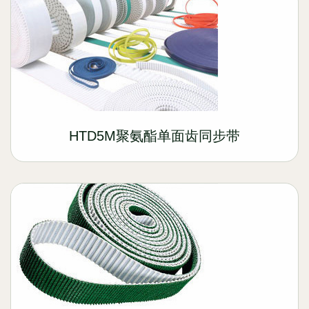
HTD5M聚氨酯单面齿同步带