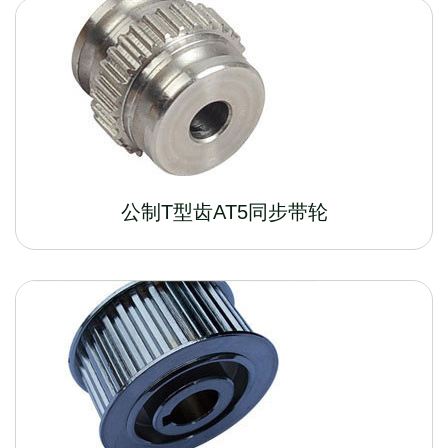
公制T型齿AT5同步带轮