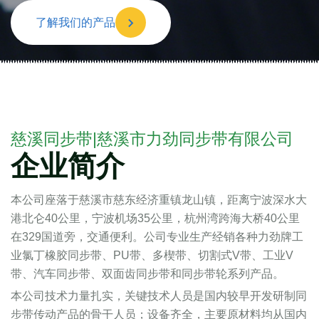
了解我们的产品
慈溪同步带|慈溪市力劲同步带有限公司
企业简介
本公司座落于慈溪市慈东经济重镇龙山镇，距离宁波深水大
港北仑40公里，宁波机场35公里，杭州湾跨海大桥40公里
在329国道旁，交通便利。公司专业生产经销各种力劲牌工
业氯丁橡胶同步带、PU带、多楔带、切割式V带、工业V
带、汽车同步带、双面齿同步带和同步带轮系列产品。
本公司技术力量扎实，关键技术人员是国内较早开发研制同
步带传动产品的骨干人员；设备齐全，主要原材料均从国内