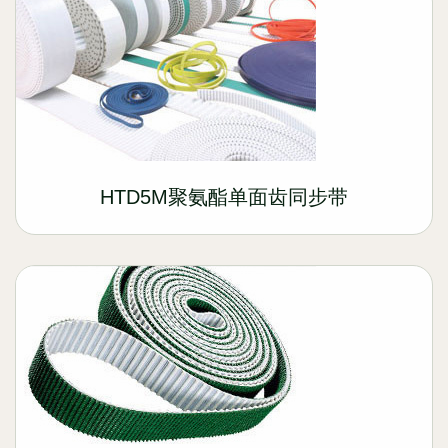
HTD5M聚氨酯单面齿同步带