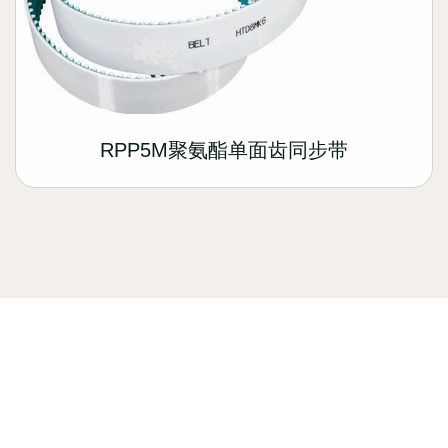
RPP5M聚氨酯单面齿同步带