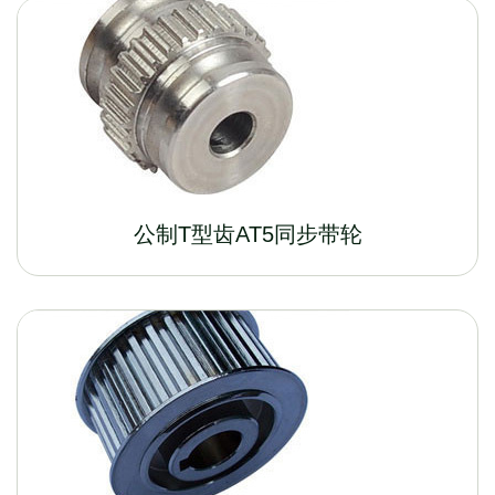
公制T型齿AT5同步带轮