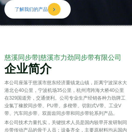
了解我们的产品
慈溪同步带|慈溪市力劲同步带有限公司
企业简介
本公司座落于慈溪市慈东经济重镇龙山镇，距离宁波深水大
港北仑40公里，宁波机场35公里，杭州湾跨海大桥40公里
在329国道旁，交通便利。公司专业生产经销各种力劲牌工
业氯丁橡胶同步带、PU带、多楔带、切割式V带、工业V
带、汽车同步带、双面齿同步带和同步带轮系列产品。
本公司技术力量扎实，关键技术人员是国内较早开发研制同
步带传动产品的骨干人员；设备齐全，主要原材料均从国内