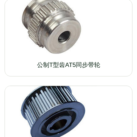
公制T型齿AT5同步带轮