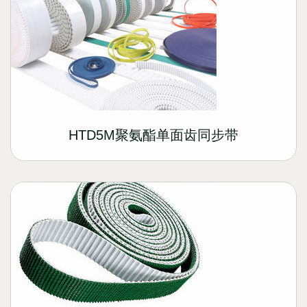
HTD5M聚氨酯单面齿同步带