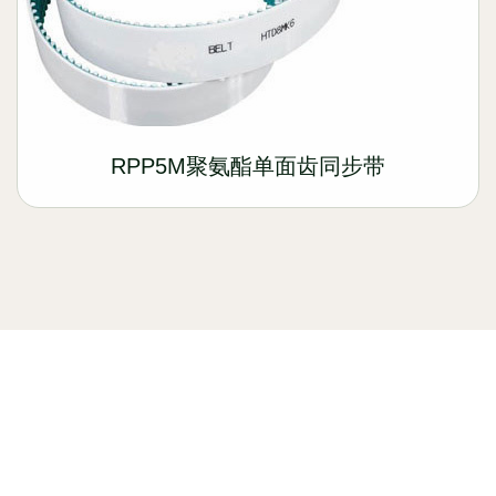
RPP5M聚氨酯单面齿同步带