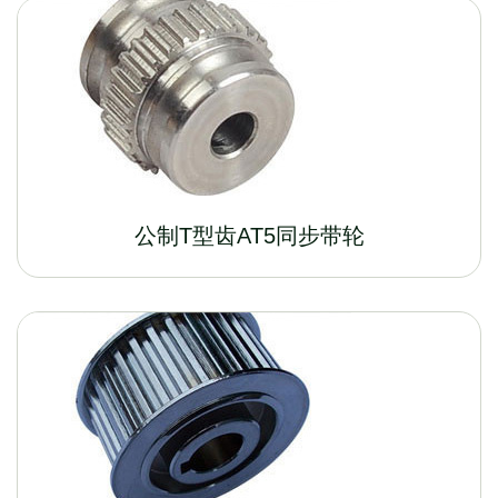
公制T型齿AT5同步带轮