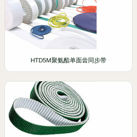
HTD5M聚氨酯单面齿同步带