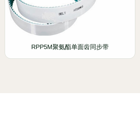
RPP5M聚氨酯单面齿同步带