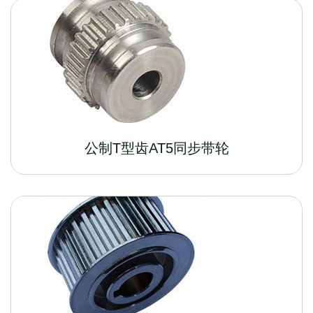
公制T型齿AT5同步带轮