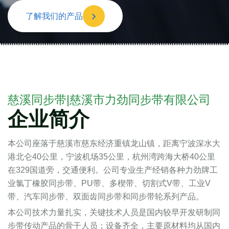
了解我们的产品
慈溪同步带|慈溪市力劲同步带有限公司
企业简介
本公司座落于慈溪市慈东经济重镇龙山镇，距离宁波深水大
港北仑40公里，宁波机场35公里，杭州湾跨海大桥40公里
在329国道旁，交通便利。公司专业生产经销各种力劲牌工
业氯丁橡胶同步带、PU带、多楔带、切割式V带、工业V
带、汽车同步带、双面齿同步带和同步带轮系列产品。
本公司技术力量扎实，关键技术人员是国内较早开发研制同
步带传动产品的骨干人员；设备齐全，主要原材料均从国内