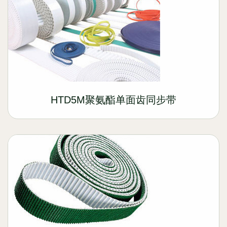
HTD5M聚氨酯单面齿同步带