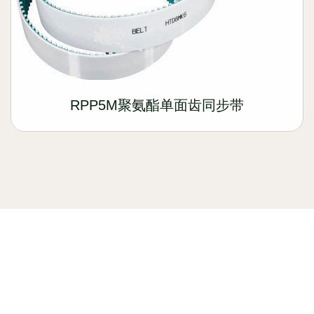
RPP5M聚氨酯单面齿同步带