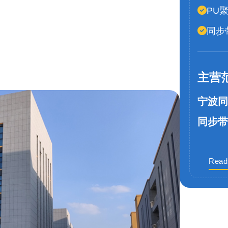
PU
同步
主营
宁波同
同步带
Read