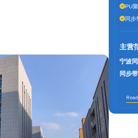
PU
同步
主营
宁波同
同步带
Read