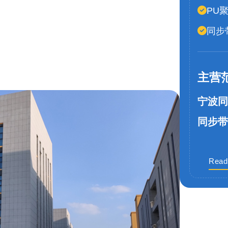
PU
同步
主营
宁波同
同步带
Read