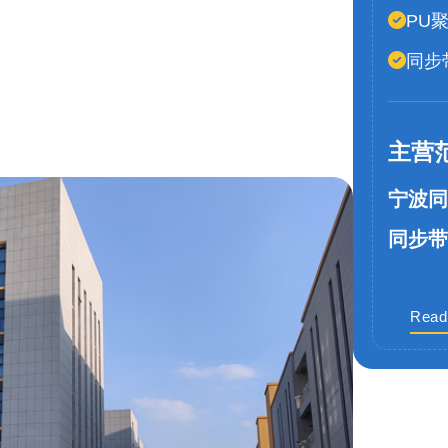
PU
同步
主营
宁波同
同步带
Read