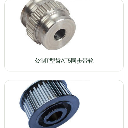
公制T型齿AT5同步带轮