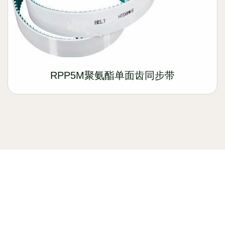
RPP5M聚氨酯单面齿同步带