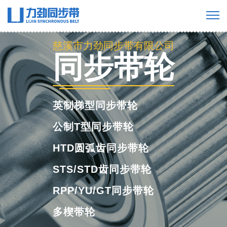
慈溪市力劲同步带有限公司
工业橡胶同步
带
橡胶单面齿同步带
橡胶双面齿同步带
橡胶多楔带
橡胶开口带