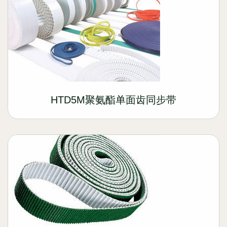
HTD5M聚氨酯单面齿同步带