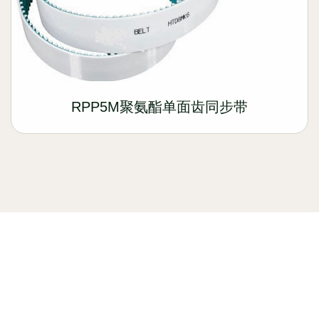
RPP5M聚氨酯单面齿同步带