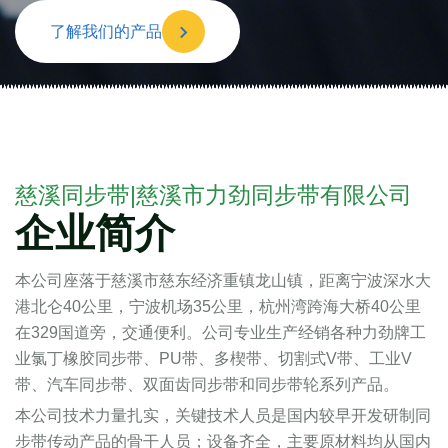
了解我们的产品
慈溪同步带|慈溪市力劲同步带有限公司
企业简介
本公司座落于慈溪市慈东经济重镇龙山镇，距离宁波深水大
港北仑40公里，宁波机场35公里，杭州湾跨海大桥40公里
在329国道旁，交通便利。公司专业生产经销各种力劲牌工
业氯丁橡胶同步带、PU带、多楔带、切割式V带、工业V
带、汽车同步带、双面齿同步带和同步带轮系列产品。
本公司技术力量扎实，关键技术人员是国内较早开发研制同
步带传动产品的骨干人员；设备齐全，主要原材料均从国内