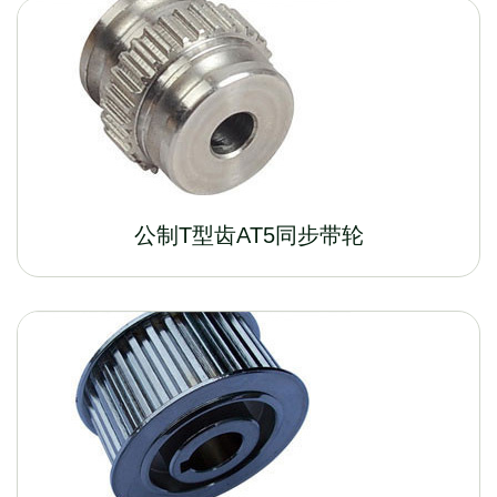
公制T型齿AT5同步带轮