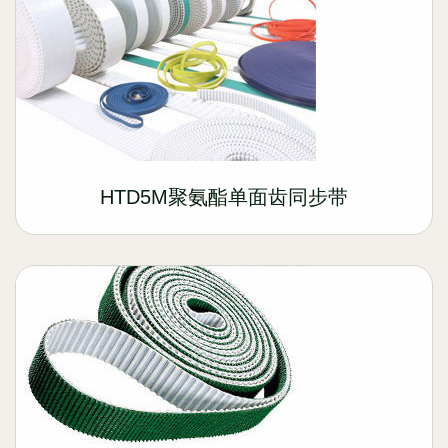
HTD5M聚氨酯单面齿同步带