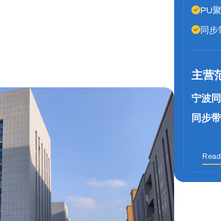
PU
同步
主营
宁波同
同步带
Read