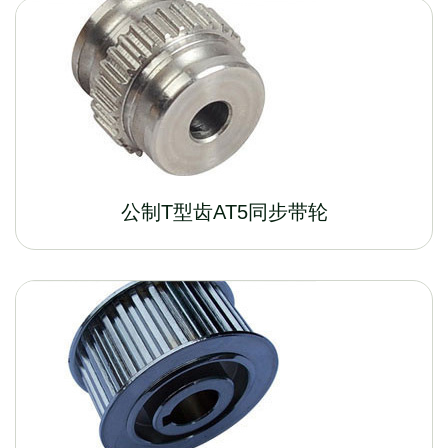
公制T型齿AT5同步带轮