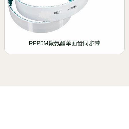
RPP5M聚氨酯单面齿同步带