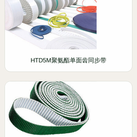
HTD5M聚氨酯单面齿同步带