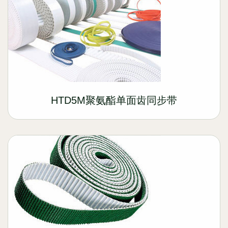
HTD5M聚氨酯单面齿同步带