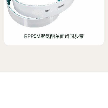
RPP5M聚氨酯单面齿同步带