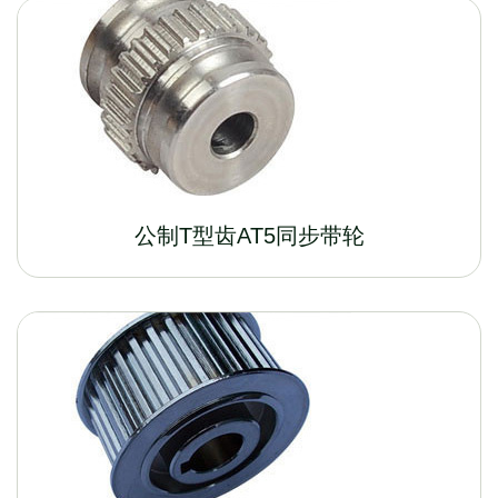
公制T型齿AT5同步带轮