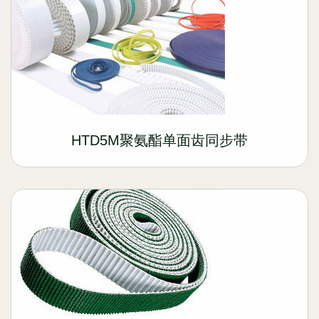
HTD5M聚氨酯单面齿同步带