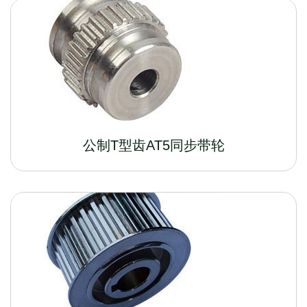
公制T型齿AT5同步带轮