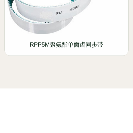
RPP5M聚氨酯单面齿同步带