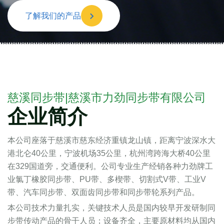
了解我们的产品
慈溪同步带|慈溪市力劲同步带有限公司
企业简介
本公司座落于慈溪市慈东经济重镇龙山镇，距离宁波深水大
港北仑40公里，宁波机场35公里，杭州湾跨海大桥40公里
在329国道旁，交通便利。公司专业生产经销各种力劲牌工
业氯丁橡胶同步带、PU带、多楔带、切割式V带、工业V
带、汽车同步带、双面齿同步带和同步带轮系列产品。
本公司技术力量扎实，关键技术人员是国内较早开发研制同
步带传动产品的骨干人员；设备齐全，主要原材料均从国内