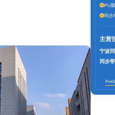
PU
同步
主营
宁波同
同步带
Read