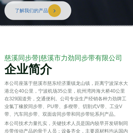
了解我们的产品
慈溪同步带|慈溪市力劲同步带有限公司
企业简介
本公司座落于慈溪市慈东经济重镇龙山镇，距离宁波深水大
港北仑40公里，宁波机场35公里，杭州湾跨海大桥40公里
在329国道旁，交通便利。公司专业生产经销各种力劲牌工
业氯丁橡胶同步带、PU带、多楔带、切割式V带、工业V
带、汽车同步带、双面齿同步带和同步带轮系列产品。
本公司技术力量扎实，关键技术人员是国内较早开发研制同
步带传动产品的骨干人员；设备齐全，主要原材料均从国内