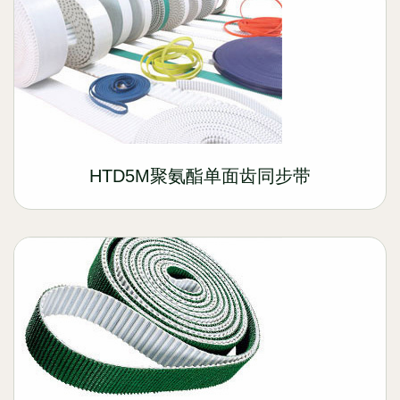
HTD5M聚氨酯单面齿同步带