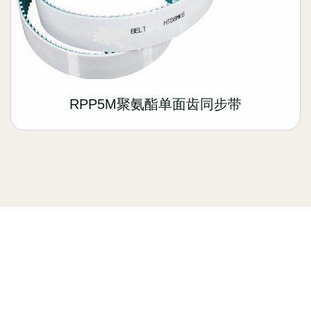
RPP5M聚氨酯单面齿同步带