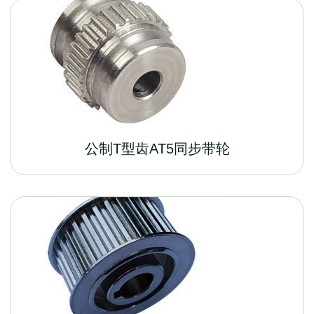
公制T型齿AT5同步带轮