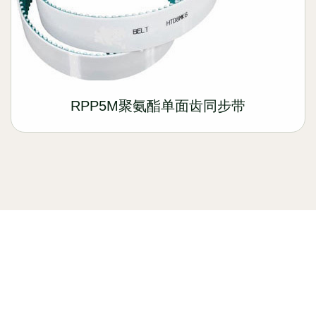
RPP5M聚氨酯单面齿同步带