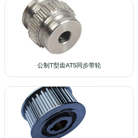
公制T型齿AT5同步带轮