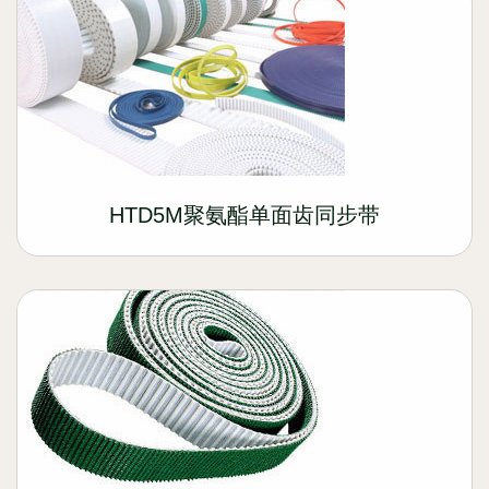
HTD5M聚氨酯单面齿同步带