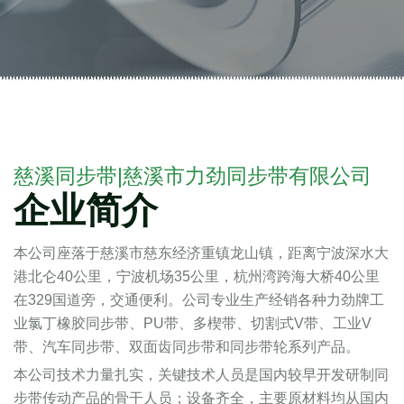
了解我们的产品
慈溪同步带|慈溪市力劲同步带有限公司
企业简介
本公司座落于慈溪市慈东经济重镇龙山镇，距离宁波深水大
港北仑40公里，宁波机场35公里，杭州湾跨海大桥40公里
在329国道旁，交通便利。公司专业生产经销各种力劲牌工
业氯丁橡胶同步带、PU带、多楔带、切割式V带、工业V
带、汽车同步带、双面齿同步带和同步带轮系列产品。
本公司技术力量扎实，关键技术人员是国内较早开发研制同
步带传动产品的骨干人员；设备齐全，主要原材料均从国内