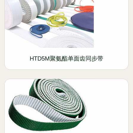
HTD5M聚氨酯单面齿同步带