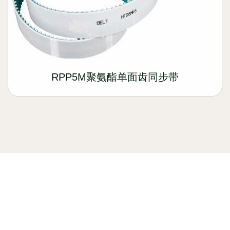
RPP5M聚氨酯单面齿同步带