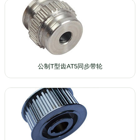
公制T型齿AT5同步带轮