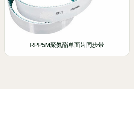
RPP5M聚氨酯单面齿同步带