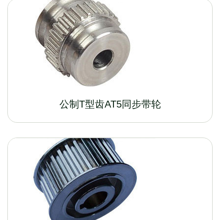
公制T型齿AT5同步带轮