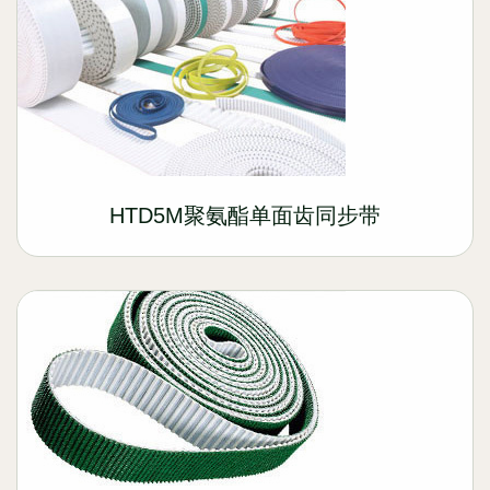
HTD5M聚氨酯单面齿同步带