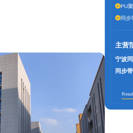
PU
同步
主营
宁波同
同步带
Read