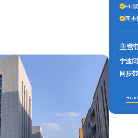
PU
同步
主营
宁波同
同步带
Read