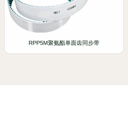
RPP5M聚氨酯单面齿同步带