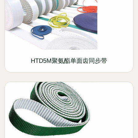
HTD5M聚氨酯单面齿同步带