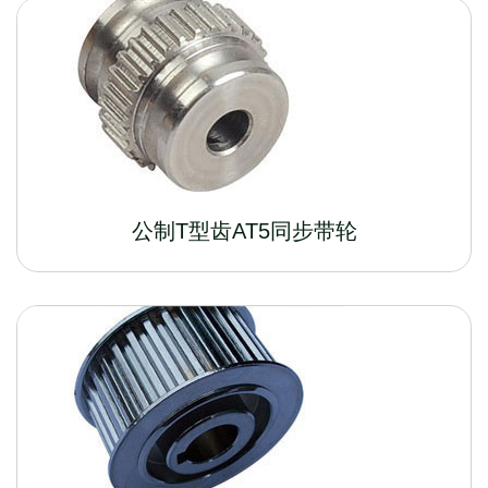
公制T型齿AT5同步带轮