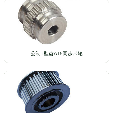
公制T型齿AT5同步带轮