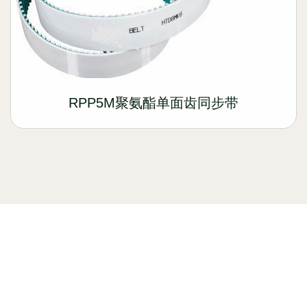
RPP5M聚氨酯单面齿同步带