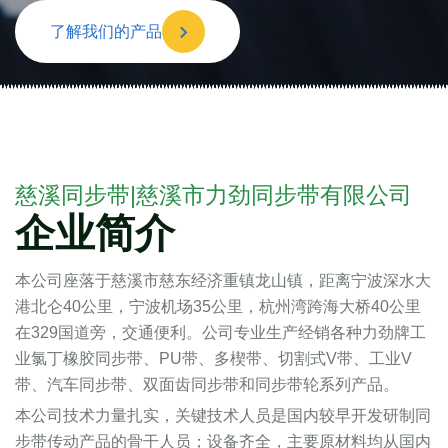
了解我们的产品
慈溪同步带|慈溪市力劲同步带有限公司
企业简介
本公司座落于慈溪市慈东经济重镇龙山镇，距离宁波深水大
港北仑40公里，宁波机场35公里，杭州湾跨海大桥40公里
在329国道旁，交通便利。公司专业生产经销各种力劲牌工
业氯丁橡胶同步带、PU带、多楔带、切割式V带、工业V
带、汽车同步带、双面齿同步带和同步带轮系列产品。
本公司技术力量扎实，关键技术人员是国内较早开发研制同
步带传动产品的骨干人员；设备齐全，主要原材料均从国内