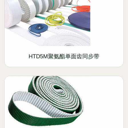
HTD5M聚氨酯单面齿同步带