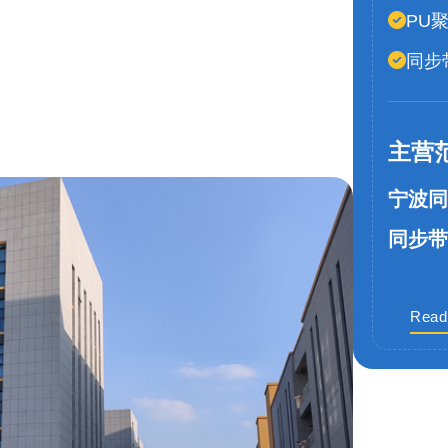
PU
同步
主营
宁波同
同步带
Read