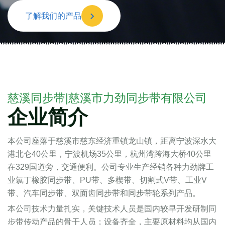
了解我们的产品
慈溪同步带|慈溪市力劲同步带有限公司
企业简介
本公司座落于慈溪市慈东经济重镇龙山镇，距离宁波深水大
港北仑40公里，宁波机场35公里，杭州湾跨海大桥40公里
在329国道旁，交通便利。公司专业生产经销各种力劲牌工
业氯丁橡胶同步带、PU带、多楔带、切割式V带、工业V
带、汽车同步带、双面齿同步带和同步带轮系列产品。
本公司技术力量扎实，关键技术人员是国内较早开发研制同
步带传动产品的骨干人员；设备齐全，主要原材料均从国内