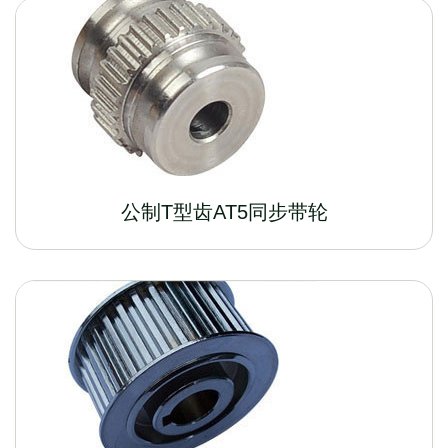
公制T型齿AT5同步带轮