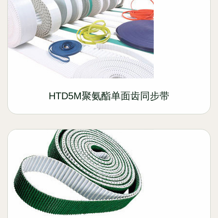
HTD5M聚氨酯单面齿同步带