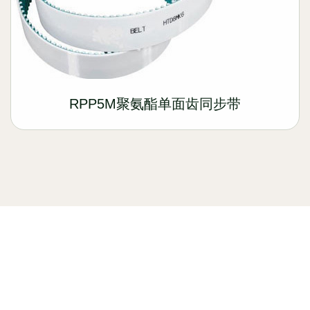
RPP5M聚氨酯单面齿同步带