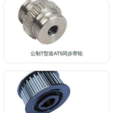
公制T型齿AT5同步带轮