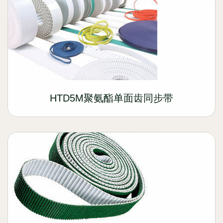
HTD5M聚氨酯单面齿同步带