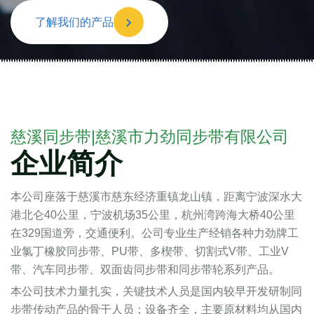
了解我们的产品
慈溪同步带|慈溪市力劲同步带有限公司
企业简介
本公司座落于慈溪市慈东经济重镇龙山镇，距离宁波深水大
港北仑40公里，宁波机场35公里，杭州湾跨海大桥40公里
在329国道旁，交通便利。公司专业生产经销各种力劲牌工
业氯丁橡胶同步带、PU带、多楔带、切割式V带、工业V
带、汽车同步带、双面齿同步带和同步带轮系列产品。
本公司技术力量扎实，关键技术人员是国内较早开发研制同
步带传动产品的骨干人员；设备齐全，主要原材料均从国内