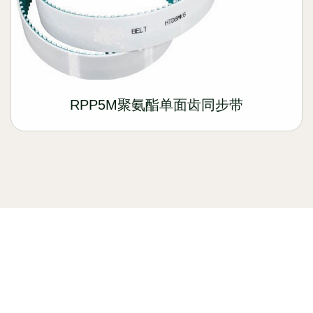
RPP5M聚氨酯单面齿同步带