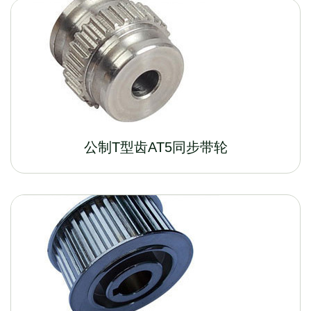
公制T型齿AT5同步带轮