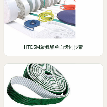
HTD5M聚氨酯单面齿同步带