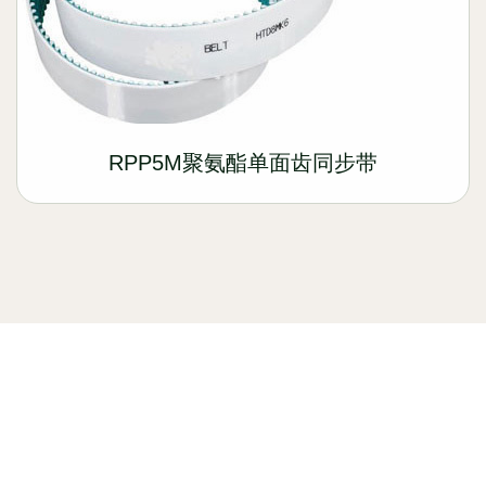
RPP5M聚氨酯单面齿同步带